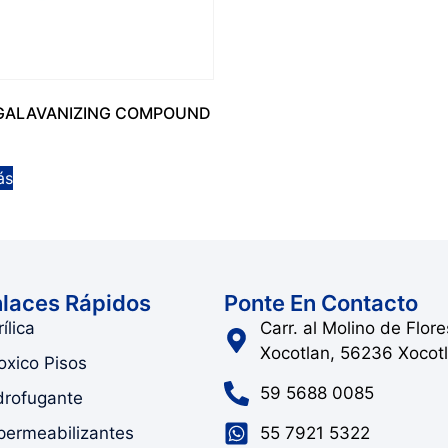
GALAVANIZING COMPOUND
ás
laces Rápidos
Ponte En Contacto
ílica
Carr. al Molino de Flor
Xocotlan, 56236 Xocot
oxico Pisos
59 5688 0085
drofugante
permeabilizantes
55 7921 5322