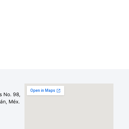
es No. 98,
lán, Méx.