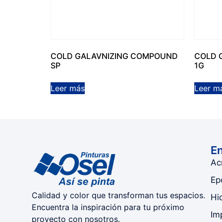
COLD GALAVNIZING COMPOUND
COLD 
SP
1G
Leer más
Leer m
En
Acr
Ep
Calidad y color que transforman tus espacios.
Hi
Encuentra la inspiración para tu próximo
Im
proyecto con nosotros.