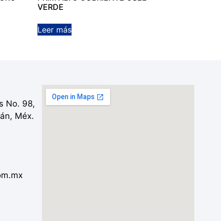
VERDE
Leer más
es No. 98,
lán, Méx.
om.mx