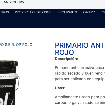
55-7921-5322
TROS
PROYECTOS EXITOSOS
SUCURSALES
GALERIA
C
PRIMARIO ANT
O S.E.R. OP ROJO
ROJO
Descripción:
Primario anticorrosivo base
rápido secado y buen rendi
para ser aplicado con equipo
Usos:
Ampliamente usado para pro
carbón o galvanizado semin