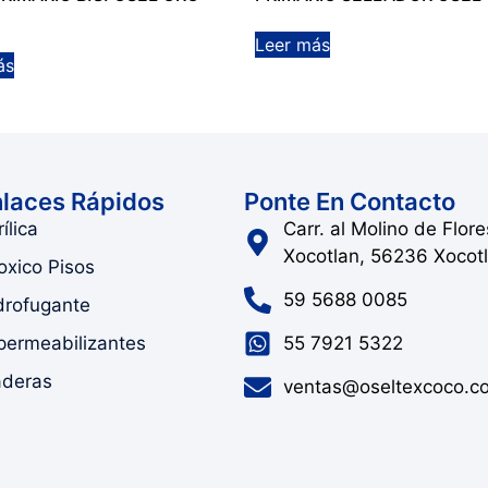
Leer más
ás
laces Rápidos
Ponte En Contacto
ílica
Carr. al Molino de Flor
Xocotlan, 56236 Xocot
oxico Pisos
59 5688 0085
drofugante
permeabilizantes
55 7921 5322
deras
ventas@oseltexcoco.c