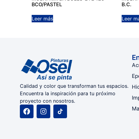
BCO/PASTEL
B.C.
Leer más
Leer m
En
Acr
Ep
Calidad y color que transforman tus espacios.
Hi
Encuentra la inspiración para tu próximo
Im
proyecto con nosotros.
Ma