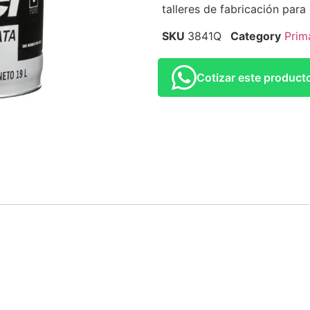
talleres de fabricación para
SKU
3841Q
Category
Prim
Cotizar este produc