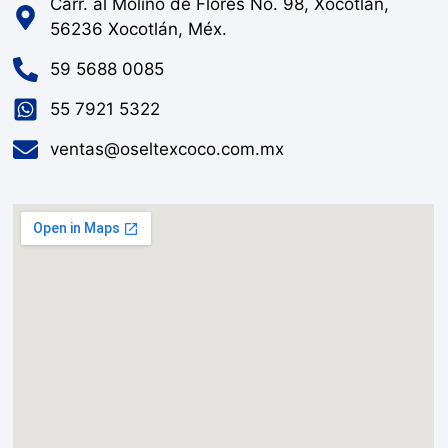
Carr. al Molino de Flores No. 98, Xocotlan,
56236 Xocotlán, Méx.
59 5688 0085
55 7921 5322
ventas@oseltexcoco.com.mx